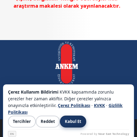
araştırma makalesi olarak yayınlanacaktır.
Çerez Kullanım Bildirimi
KVKK kapsamında zorunlu
çerezler her zaman aktiftir. Diğer çerezler yalnızca
onayınızla etkinleştirilir.
Çerez Politikası
·
KVKK
·
Gizlilik
Politikası
Tercihler
Reddet
Kabul Et
EN
Powered by
Near East Technology