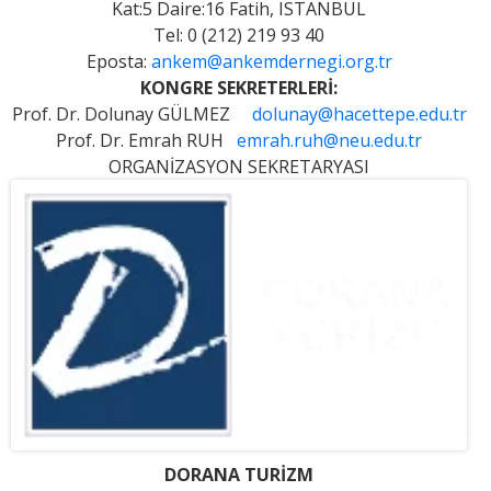
Kat:5 Daire:16 Fatih, ISTANBUL
Tel: 0 (212) 219 93 40
Eposta:
ankem@ankemdernegi.org.tr
KONGRE SEKRETERLERİ:
Prof. Dr. Dolunay GÜLMEZ
dolunay@hacettepe.edu.tr
Prof. Dr. Emrah RUH
emrah.ruh@neu.edu.tr
ORGANİZASYON SEKRETARYASI
DORANA TURİZM